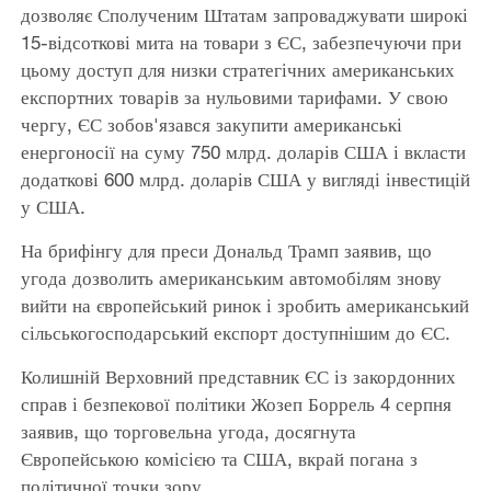
дозволяє Сполученим Штатам запроваджувати широкі
15-відсоткові мита на товари з ЄС, забезпечуючи при
цьому доступ для низки стратегічних американських
експортних товарів за нульовими тарифами. У свою
чергу, ЄС зобов'язався закупити американські
енергоносії на суму 750 млрд. доларів США і вкласти
додаткові 600 млрд. доларів США у вигляді інвестицій
у США.
На брифінгу для преси Дональд Трамп заявив, що
угода дозволить американським автомобілям знову
вийти на європейський ринок і зробить американський
сільськогосподарський експорт доступнішим до ЄС.
Колишній Верховний представник ЄС із закордонних
справ і безпекової політики Жозеп Боррель 4 серпня
заявив, що торговельна угода, досягнута
Європейською комісією та США, вкрай погана з
політичної точки зору.