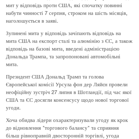
мит у відповідь проти США, які спочатку повинні
набути чинності 7 серпня, строком на шість місяців,
наголошується в заяві.
Зупинені мита у відповідь зачіпають відповідь на
мита США на експорт сталі та алюмінію з ЄС, а також
відповідь на базові мита, введені адміністрацією
Дональда Трампа, та запропоновані автомобільні
мита.
Президент США Дональд Трамп та голова
Європейської комісії Урсула фон дер Ляйєн провели
неофіційну зустріч 27 липня в Шотландії, під час якої
США та ЄС досягли консенсусу щодо нової торгової
угоди.
Хоча обидва лідери охарактеризували угоду як крок
до відновлення "торгового балансу" та сприяння
більш рівноправній двосторонній торгівлі, угода