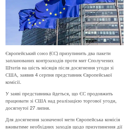
Європейський союз (ЄС) призупинить два пакети
запланованих контрзаходів проти мит Сполучених
Штатів на шість місяців після досягнення угоди зі
США, заявив 4 серпня представник Європейської
комісії.
У заяві представника йдеться, що ЄС продовжить
працювати зі США над реалізацією торгової угоди,
досягнутої 27 липня.
Для досягнення зазначеної мети Європейська комісія
вживатиме необхідних заходів щодо призупинення дії