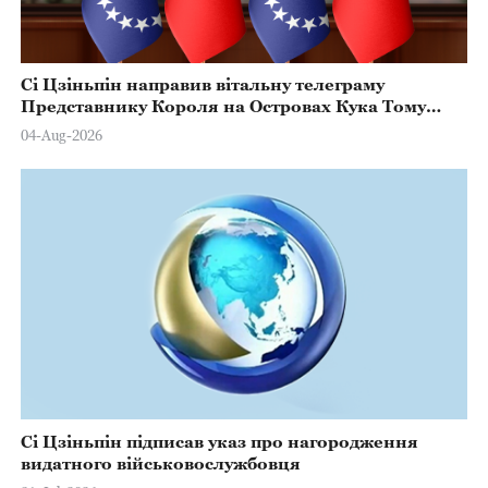
Сі Цзіньпін направив вітальну телеграму
Представнику Короля на Островах Кука Тому
Марстерсу з нагоди Дня Конституції
04-Aug-2026
Сі Цзіньпін підписав указ про нагородження
видатного військовослужбовця