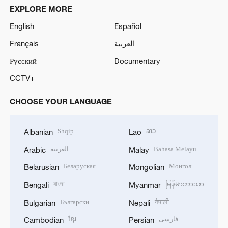
EXPLORE MORE
English
Español
Français
العربية
Русский
Documentary
CCTV+
CHOOSE YOUR LANGUAGE
Shqip
ລາວ
Albanian
Lao
العربية
Bahasa Melayu
Arabic
Malay
Беларуская
Монгол
Belarusian
Mongolian
বাংলা
မြန်မာဘာသာ
Bengali
Myanmar
Български
नेपाली
Bulgarian
Nepali
ខ្មែរ
فارسی
Cambodian
Persian