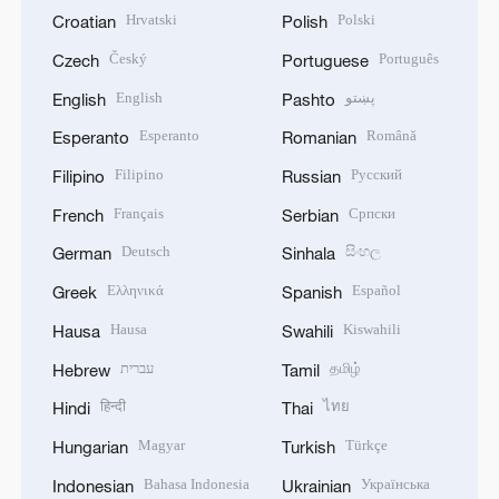
Hrvatski
Polski
Croatian
Polish
Český
Português
Czech
Portuguese
English
پښتو
English
Pashto
Esperanto
Română
Esperanto
Romanian
Filipino
Русский
Filipino
Russian
Français
Српски
French
Serbian
Deutsch
සිංහල
German
Sinhala
Ελληνικά
Español
Greek
Spanish
Hausa
Kiswahili
Hausa
Swahili
עברית
தமிழ்
Hebrew
Tamil
हिन्दी
ไทย
Hindi
Thai
Magyar
Türkçe
Hungarian
Turkish
Bahasa Indonesia
Українська
Indonesian
Ukrainian