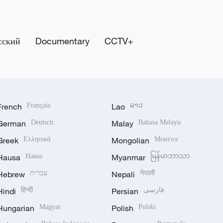
сский
Documentary
CCTV+
French
Français
Lao
ລາວ
German
Deutsch
Malay
Bahasa Melayu
Greek
Ελληνικά
Mongolian
Монгол
Hausa
Hausa
Myanmar
မြန်မာဘာသာ
Hebrew
עברית
Nepali
नेपाली
Hindi
हिन्दी
Persian
فارسی
Hungarian
Magyar
Polish
Polski