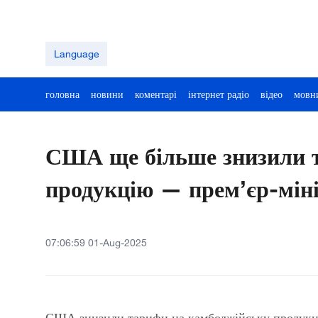
Language
головна
новини
коментарі
інтернет радіо
відео
мовн
США ще більше знизили 
продукцію — прем’єр-мін
07:06:59 01-Aug-2025
США знизили тарифи на камбоджійську продукц