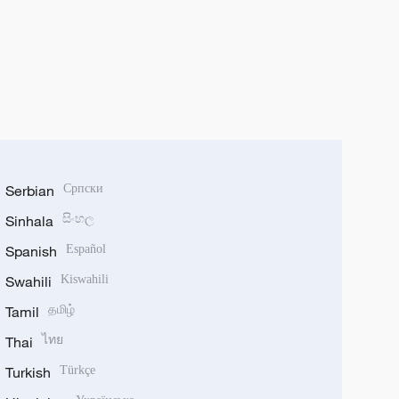
Serbian
Српски
Sinhala
සිංහල
Spanish
Español
Swahili
Kiswahili
Tamil
தமிழ்
Thai
ไทย
Turkish
Türkçe