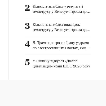
Генерального штабу ЦАХАЛ
2
Кількість загиблих у результаті
землетрусу у Венесуелі зросла до
4930
3
Кількість загиблих внаслідок
землетрусу у Венесуелі зросла до
4829
4
Д. Трамп пригрозив Ірану ударами
по електростанціях і мостах, якщо
Тегеран не погодиться на
переговори
5
У Бішкеку відбувся «Діалог
цивілізацій» країн ШОС 2026 року