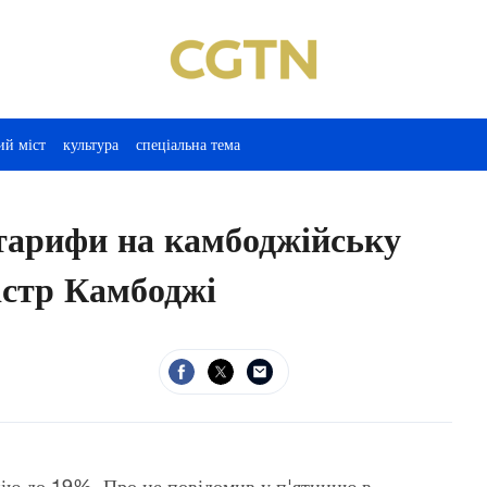
ий міст
культура
спеціальна тема
тарифи на камбоджійську
істр Камбоджі
ію до 19%. Про це повідомив у п'ятницю в