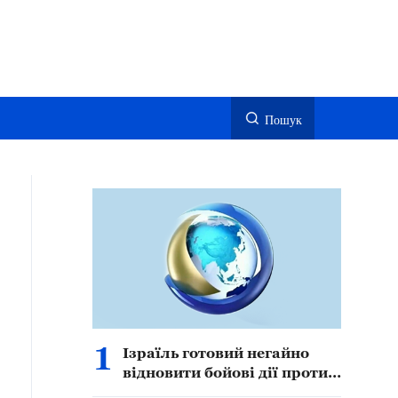
Пошук
1
Ізраїль готовий негайно
відновити бойові дії проти
Ірану — начальник