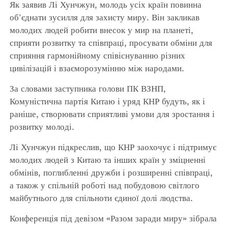
Як заявив Лі Хунчжун, молодь усіх країн повинна
об'єднати зусилля для захисту миру. Він закликав
молодих людей робити внесок у мир на планеті,
сприяти розвитку та співпраці, просувати обміни для
сприяння гармонійному співіснуванню різних
цивілізацій і взаєморозумінню між народами.
За словами заступника голови ПК ВЗНП,
Комуністична партія Китаю і уряд КНР будуть, як і
раніше, створювати сприятливі умови для зростання і
розвитку молоді.
Лі Хунчжун підкреслив, що КНР заохочує і підтримує
молодих людей з Китаю та інших країн у зміцненні
обмінів, поглибленні дружби і розширенні співпраці,
а також у спільній роботі над побудовою світлого
майбутнього для спільноти єдиної долі людства.
Конференція під девізом «Разом заради миру» зібрала