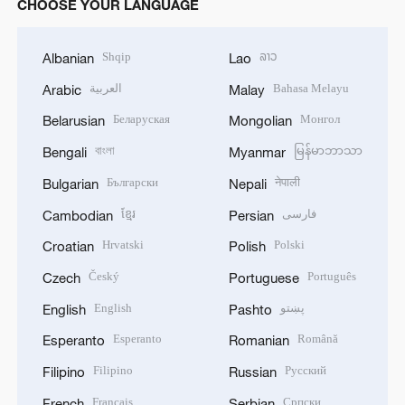
CHOOSE YOUR LANGUAGE
Shqip
ລາວ
Albanian
Lao
العربية
Bahasa Melayu
Arabic
Malay
Беларуская
Монгол
Belarusian
Mongolian
বাংলা
မြန်မာဘာသာ
Bengali
Myanmar
Български
नेपाली
Bulgarian
Nepali
ខ្មែរ
فارسی
Cambodian
Persian
Hrvatski
Polski
Croatian
Polish
Český
Português
Czech
Portuguese
English
پښتو
English
Pashto
Esperanto
Română
Esperanto
Romanian
Filipino
Русский
Filipino
Russian
Français
Српски
French
Serbian