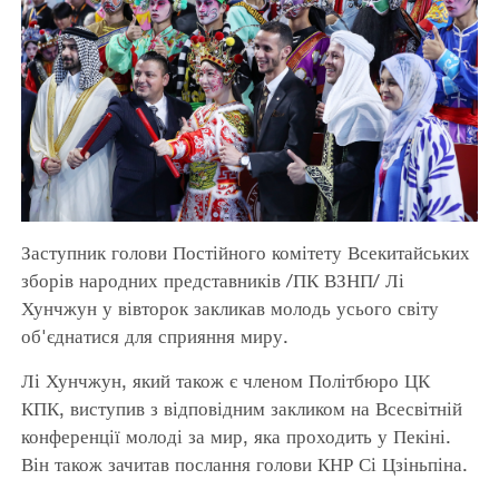
Заступник голови Постійного комітету Всекитайських
зборів народних представників /ПК ВЗНП/ Лі
Хунчжун у вівторок закликав молодь усього світу
об'єднатися для сприяння миру.
Лі Хунчжун, який також є членом Політбюро ЦК
КПК, виступив з відповідним закликом на Всесвітній
конференції молоді за мир, яка проходить у Пекіні.
Він також зачитав послання голови КНР Сі Цзіньпіна.