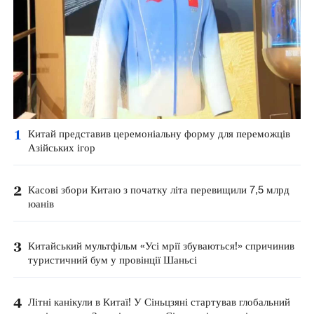
1
Китай представив церемоніальну форму для переможців
Азійських ігор
2
Касові збори Китаю з початку літа перевищили 7,5 млрд
юанів
3
Китайський мультфільм «Усі мрії збуваються!» спричинив
туристичний бум у провінції Шаньсі
4
Літні канікули в Китаї! У Сіньцзяні стартував глобальний