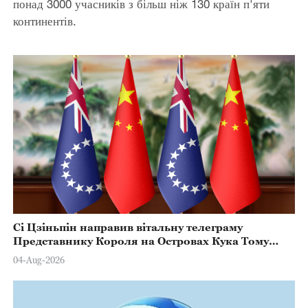
понад 3000 учасників з більш ніж 130 країн п'яти
континентів.
Сі Цзіньпін направив вітальну телеграму
Представнику Короля на Островах Кука Тому
Марстерсу з нагоди Дня Конституції
04-Aug-2026