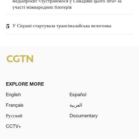
медіапроєкт «Зустрінемося у Сіньцзяні цього літа» за
участі міжнародних блогерів
5
У Сіцзані стартувала трансімалайська велогонка
EXPLORE MORE
English
Español
Français
العربية
Русский
Documentary
CCTV+