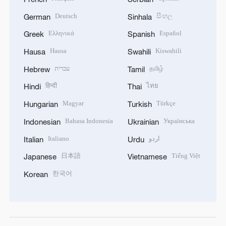
Deutsch
සිංහල
German
Sinhala
Ελληνικά
Español
Greek
Spanish
Hausa
Kiswahili
Hausa
Swahili
עברית
தமிழ்
Hebrew
Tamil
हिन्दी
ไทย
Hindi
Thai
Magyar
Türkçe
Hungarian
Turkish
Bahasa Indonesia
Українська
Indonesian
Ukrainian
Italiano
اردو
Italian
Urdu
日本語
Tiếng Việt
Japanese
Vietnamese
한국어
Korean