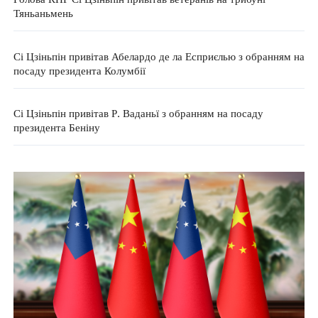
Тяньаньмень
Сі Цзіньпін привітав Абелардо де ла Есприєлью з обранням на
посаду президента Колумбії
Сі Цзіньпін привітав Р. Ваданьї з обранням на посаду
президента Беніну