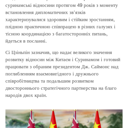
суринамські відносини протягом 49 років з моменту
встановлення дипломатичних зв'язків
характеризувалися здоровим і стійким зростанням,
плідною практичною співпрацею в різних галузях і
тісною координацією з багатосторонніх питань,
йдеться в посланні.
Сі Цзіньпін зазначив, що надає великого значення
розвитку відносин між Китаєм і Суринамом і готовий
працювати з обраним президентом Дж. Саймонс над
поглибленням взаємовигідного і дружнього
співробітництва та подальшим розвитком
двостороннього стратегічного партнерства на благо
народів двох країн.