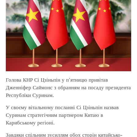
Голова КНР Сі Цзіньпін у п'ятницю привітав
Дженніфер Саймонс з обранням на посаду президента
Республіки Суринам.
У своєму вітальному посланні Сі Цзіньпін назвав
Суринам стратегічним партнером Китаю в
Карибському регіоні.
Завдяки спільним зусиллям обох сторін китайсько-