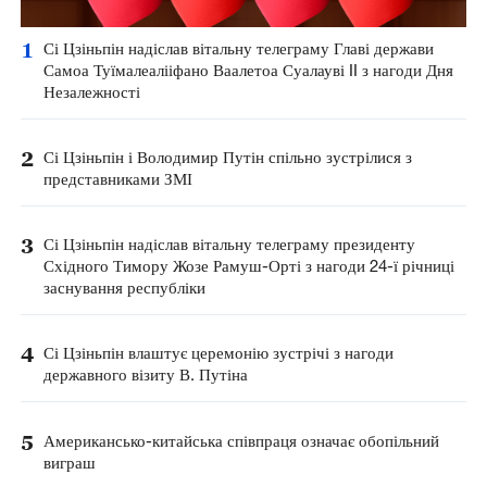
1
Сі Цзіньпін надіслав вітальну телеграму Главі держави
Самоа Туїмалеалііфано Ваалетоа Суалауві II з нагоди Дня
Незалежності
2
Сі Цзіньпін і Володимир Путін спільно зустрілися з
представниками ЗМІ
3
Сі Цзіньпін надіслав вітальну телеграму президенту
Східного Тимору Жозе Рамуш-Орті з нагоди 24-ї річниці
заснування республіки
4
Сі Цзіньпін влаштує церемонію зустрічі з нагоди
державного візиту В. Путіна
5
Американсько-китайська співпраця означає обопільний
виграш