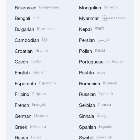
Беларуская
Монгол
Belarusian
Mongolian
বাংলা
မြန်မာဘာသာ
Bengali
Myanmar
Български
नेपाली
Bulgarian
Nepali
ខ្មែរ
فارسی
Cambodian
Persian
Hrvatski
Polski
Croatian
Polish
Český
Português
Czech
Portuguese
English
پښتو
English
Pashto
Esperanto
Română
Esperanto
Romanian
Filipino
Русский
Filipino
Russian
Français
Српски
French
Serbian
Deutsch
සිංහල
German
Sinhala
Ελληνικά
Español
Greek
Spanish
Hausa
Kiswahili
Hausa
Swahili