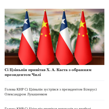
Сі Цзіньпін привітав Х. А. Каста з обранням
президентом Чилі
Голова КНР Сі Цзіньпін зустрівся з президентом Білорусі
Олександром Лукашенком
Голова КНР Сі Цзіньпін привітав ветеранів на трибуні