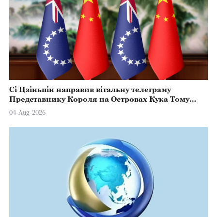
Сі Цзіньпін направив вітальну телеграму
Представнику Короля на Островах Кука Тому
Марстерсу з нагоди Дня Конституції
04-Aug-2026