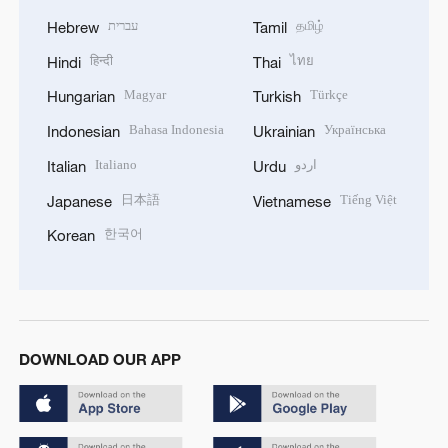
עברית
தமிழ்
Hebrew
Tamil
हिन्दी
ไทย
Hindi
Thai
Magyar
Türkçe
Hungarian
Turkish
Bahasa Indonesia
Українська
Indonesian
Ukrainian
Italiano
اردو
Italian
Urdu
日本語
Tiếng Việt
Japanese
Vietnamese
한국어
Korean
DOWNLOAD OUR APP