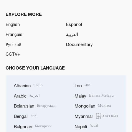
EXPLORE MORE
English
Español
Français
العربية
Русский
Documentary
CCTV+
CHOOSE YOUR LANGUAGE
Shqip
ລາວ
Albanian
Lao
العربية
Bahasa Melayu
Arabic
Malay
Беларуская
Монгол
Belarusian
Mongolian
বাংলা
မြန်မာဘာသာ
Bengali
Myanmar
Български
नेपाली
Bulgarian
Nepali