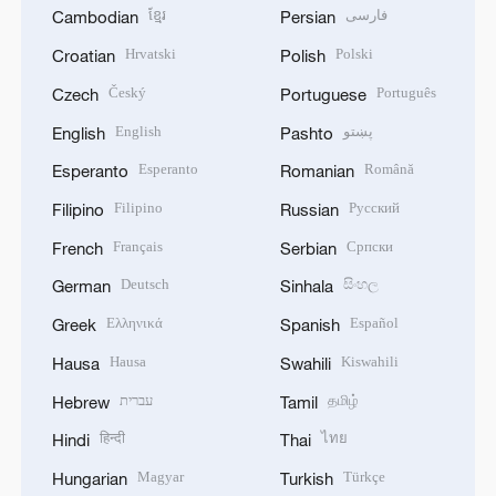
ខ្មែរ
فارسی
Cambodian
Persian
Hrvatski
Polski
Croatian
Polish
Český
Português
Czech
Portuguese
English
پښتو
English
Pashto
Esperanto
Română
Esperanto
Romanian
Filipino
Русский
Filipino
Russian
Français
Српски
French
Serbian
Deutsch
සිංහල
German
Sinhala
Ελληνικά
Español
Greek
Spanish
Hausa
Kiswahili
Hausa
Swahili
עברית
தமிழ்
Hebrew
Tamil
हिन्दी
ไทย
Hindi
Thai
Magyar
Türkçe
Hungarian
Turkish