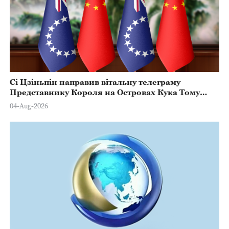
Сі Цзіньпін направив вітальну телеграму
Представнику Короля на Островах Кука Тому
Марстерсу з нагоди Дня Конституції
04-Aug-2026