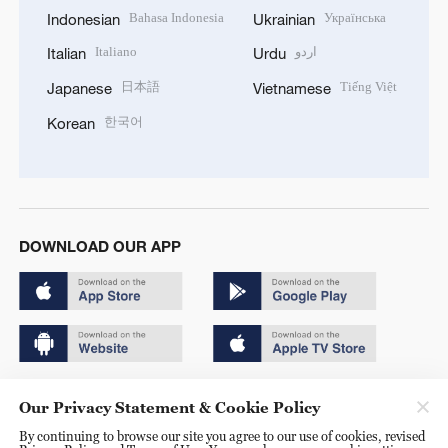
Bahasa Indonesia
Українська
Indonesian
Ukrainian
Italiano
اردو
Italian
Urdu
日本語
Tiếng Việt
Japanese
Vietnamese
한국어
Korean
DOWNLOAD OUR APP
Copyright © 2024 CGTN.
Our Privacy Statement & Cookie Policy
京ICP备20000184号
By continuing to browse our site you agree to our use of cookies, revised