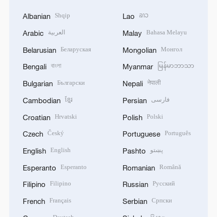
Shqip
ລາວ
Albanian
Lao
العربية
Bahasa Melayu
Arabic
Malay
Беларуская
Монгол
Belarusian
Mongolian
বাংলা
မြန်မာဘာသာ
Bengali
Myanmar
Български
नेपाली
Bulgarian
Nepali
ខ្មែរ
فارسی
Cambodian
Persian
Hrvatski
Polski
Croatian
Polish
Český
Português
Czech
Portuguese
English
پښتو
English
Pashto
Esperanto
Română
Esperanto
Romanian
Filipino
Русский
Filipino
Russian
Français
Српски
French
Serbian