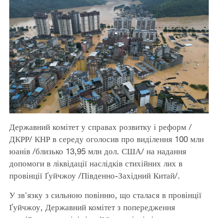
Державний комітет у справах розвитку і реформ /
ДКРР/ КНР в середу оголосив про виділення 100 млн
юанів /близько 13,95 млн дол. США/ на надання
допомоги в ліквідації наслідків стихійних лих в
провінції Ґуйчжоу /Південно-Західний Китай/.
У зв'язку з сильною повінню, що сталася в провінції
Ґуйчжоу, Державний комітет з попередження