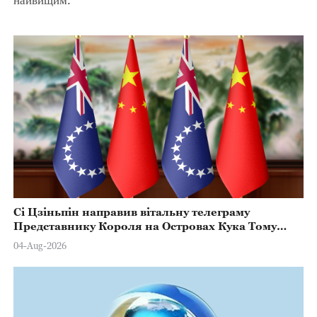
Сі Цзіньпін направив вітальну телеграму
Представнику Короля на Островах Кука Тому
Марстерсу з нагоди Дня Конституції
04-Aug-2026