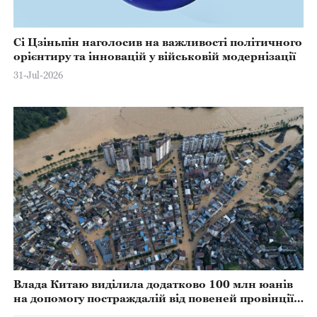
Сі Цзіньпін наголосив на важливості політичного
орієнтиру та інновацій у військовій модернізації
31-Jul-2026
Влада Китаю виділила додатково 100 млн юанів
на допомогу постраждалій від повеней провінції
Ґуйчжоу