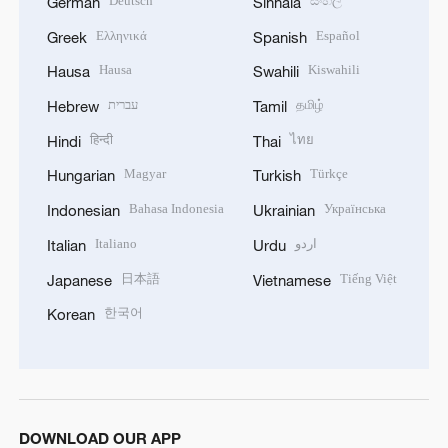
Deutsch
සිංහල
German
Sinhala
Ελληνικά
Español
Greek
Spanish
Hausa
Kiswahili
Hausa
Swahili
עברית
தமிழ்
Hebrew
Tamil
हिन्दी
ไทย
Hindi
Thai
Magyar
Türkçe
Hungarian
Turkish
Bahasa Indonesia
Українська
Indonesian
Ukrainian
Italiano
اردو
Italian
Urdu
日本語
Tiếng Việt
Japanese
Vietnamese
한국어
Korean
DOWNLOAD OUR APP