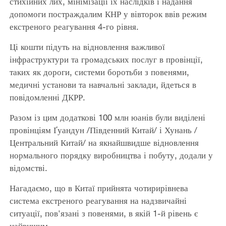
стихійних лих, мінімізації їх наслідків і надання
допомоги постраждалим КНР у вівторок ввів режим
екстреного реагування 4-го рівня.
Ці кошти підуть на відновлення важливої
інфраструктури та громадських послуг в провінції,
таких як дороги, системи боротьби з повенями,
медичні установи та навчальні заклади, йдеться в
повідомленні ДКРР.
Разом із цим додаткові 100 млн юанів були виділені
провінціям Ґуандун /Південний Китай/ і Хунань /
Центральний Китай/ на якнайшвидше відновлення
нормального порядку виробництва і побуту, додали у
відомстві.
Нагадаємо, що в Китаї прийнята чотирирівнева
система екстреного реагування на надзвичайні
ситуації, пов'язані з повенями, в якій 1-й рівень є
найвищим.