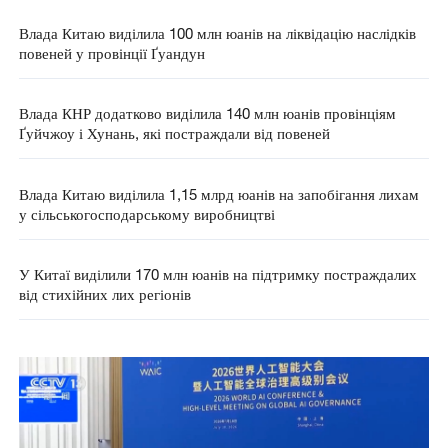
Влада Китаю виділила 100 млн юанів на ліквідацію наслідків
повеней у провінції Ґуандун
Влада КНР додатково виділила 140 млн юанів провінціям
Ґуйчжоу і Хунань, які постраждали від повеней
Влада Китаю виділила 1,15 млрд юанів на запобігання лихам
у сільськогосподарському виробництві
У Китаї виділили 170 млн юанів на підтримку постраждалих
від стихійних лих регіонів