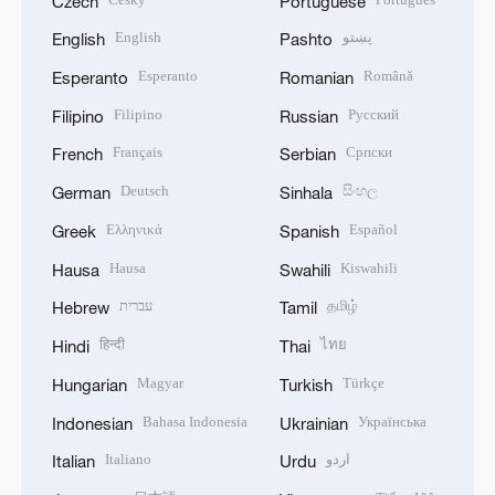
Czech
Portuguese
English
پښتو
English
Pashto
Esperanto
Română
Esperanto
Romanian
Filipino
Русский
Filipino
Russian
Français
Српски
French
Serbian
Deutsch
සිංහල
German
Sinhala
Ελληνικά
Español
Greek
Spanish
Hausa
Kiswahili
Hausa
Swahili
עברית
தமிழ்
Hebrew
Tamil
हिन्दी
ไทย
Hindi
Thai
Magyar
Türkçe
Hungarian
Turkish
Bahasa Indonesia
Українська
Indonesian
Ukrainian
Italiano
اردو
Italian
Urdu