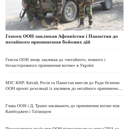
Генсек ООН закликав Афганістан і Пакистан до
негайного припинення бойових дій
Генсек ООН знову закликав до «негайного, повного і
беззастережного припинення вогню» в Україні
МЗС КНР: Китай, Росія та Пакистан внесли до Ради безпеки
ООН проєкт резолюції із закликом до негайного припинення
вогню
Глава ООН і Д. Трамп закликають до припинення вогню між
Камбоджею і Таїландом
Представники країн при ООН відреагували на вето США на