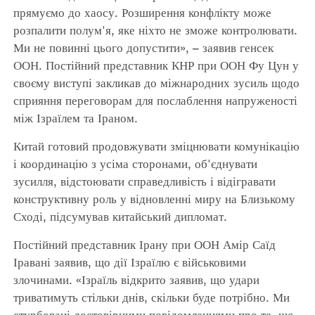
прямуємо до хаосу. Розширення конфлікту може
розпалити полум'я, яке ніхто не зможе контролювати.
Ми не повинні цього допустити», – заявив генсек
ООН. Постійний представник КНР при ООН Фу Цун у
своєму виступі закликав до міжнародних зусиль щодо
сприяння переговорам для послаблення напруженості
між Ізраїлем та Іраном.
Китай готовий продовжувати зміцнювати комунікацію
і координацію з усіма сторонами, об'єднувати
зусилля, відстоювати справедливість і відігравати
конструктивну роль у відновленні миру на Близькому
Сході, підсумував китайський дипломат.
Постійний представник Ірану при ООН Амір Саїд
Іравані заявив, що дії Ізраїлю є військовими
злочинами. «Ізраїль відкрито заявив, що удари
триватимуть стільки днів, скільки буде потрібно. Ми
стурбовані достовірними повідомленнями про те, що