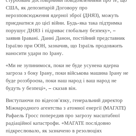
США, як депозитарій Договору про
нерозповсюдження ядерної зброї (ДНЯЗ), можуть
приєднатися до цієї війни. Будь-яка така підтримка
порушує ДНЯЗ і підриває глобальну безпеку», –
заявив Іравані. Данні Данон, постійний представник
Ізраїлю при ООН, зазначив, що Ізраїль продовжить
наносити удари по Ірану.
«Ми не зупинимося, поки не буде усунена ядерна
загроза з боку Ірану, поки військова машина Ірану не
буде роззброєна, поки наш народ і ваш народ не
будуть у безпеці», – сказав він.
Виступаючи по відеозв'язку, генеральний директор
Міжнародного агентства з атомної енергії (МАГАТЕ)
Рафаель Гросс попередив про загрозу масштабної
радіаційної катастрофи. «МАГАТЕ послідовно
підкреслювало, як зазначено в резолюціях