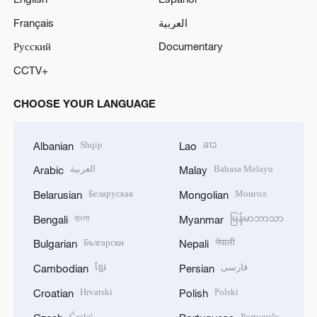
Français
العربية
Русский
Documentary
CCTV+
CHOOSE YOUR LANGUAGE
Shqip
ລາວ
Albanian
Lao
العربية
Bahasa Melayu
Arabic
Malay
Беларуская
Монгол
Belarusian
Mongolian
বাংলা
မြန်မာဘာသာ
Bengali
Myanmar
Български
नेपाली
Bulgarian
Nepali
ខ្មែរ
فارسی
Cambodian
Persian
Hrvatski
Polski
Croatian
Polish
Český
Português