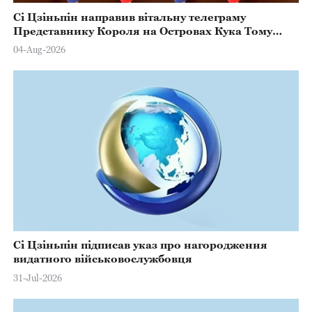
Сі Цзіньпін направив вітальну телеграму
Представнику Короля на Островах Кука Тому
Марстерсу з нагоди Дня Конституції
04-Aug-2026
Сі Цзіньпін підписав указ про нагородження
видатного військовослужбовця
31-Jul-2026