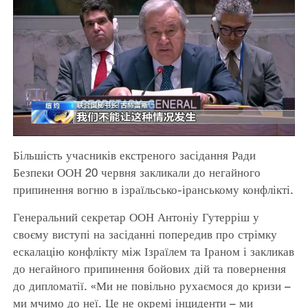
Більшість учасників екстреного засідання Ради
Безпеки ООН 20 червня закликали до негайного
припинення вогню в ізраїльсько-іранському конфлікті.
Генеральний секретар ООН Антоніу Гутерріш у
своєму виступі на засіданні попередив про стрімку
ескалацію конфлікту між Ізраїлем та Іраном і закликав
до негайного припинення бойових дій та повернення
до дипломатії. «Ми не повільно рухаємося до кризи –
ми мчимо до неї. Це не окремі інциденти – ми