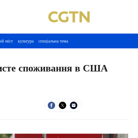
ий міст
культура
спеціальна тема
бисте споживання в США