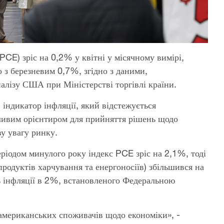
PCE) зріс на 0,2% у квітні у місячному вимірі,
 з березневим 0,7%, згідно з даними,
алізу США при Міністерстві торгівлі країни.
 індикатор інфляції, який відстежується
ивим орієнтиром для прийняття рішень щодо
у увагу ринку.
еріодом минулого року індекс PCE зріс на 2,1%, тоді
родуктів харчування та енергоносіїв) збільшився на
ь інфляції в 2%, встановленого Федеральною
американських споживачів щодо економіки», -