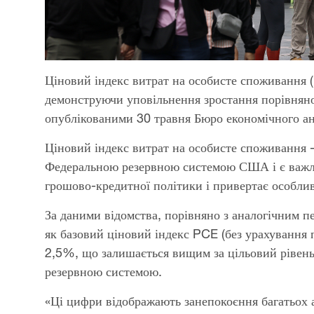
Ціновий індекс витрат на особисте споживання (
демонструючи уповільнення зростання порівняно
опублікованими 30 травня Бюро економічного ан
Ціновий індекс витрат на особисте споживання -
Федеральною резервною системою США і є важл
грошово-кредитної політики і привертає особлив
За даними відомства, порівняно з аналогічним п
як базовий ціновий індекс PCE (без урахування п
2,5%, що залишається вищим за цільовий рівен
резервною системою.
«Ці цифри відображають занепокоєння багатьох 