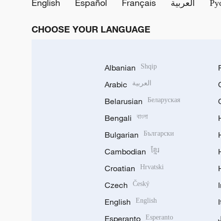
English
Español
Français
العربية
Ру
CHOOSE YOUR LANGUAGE
Albanian
Shqip
Arabic
العربية
Belarusian
Беларуская
Bengali
বাংলা
Bulgarian
Български
Cambodian
ខ្មែរ
Croatian
Hrvatski
Czech
Český
English
English
Esperanto
Esperanto