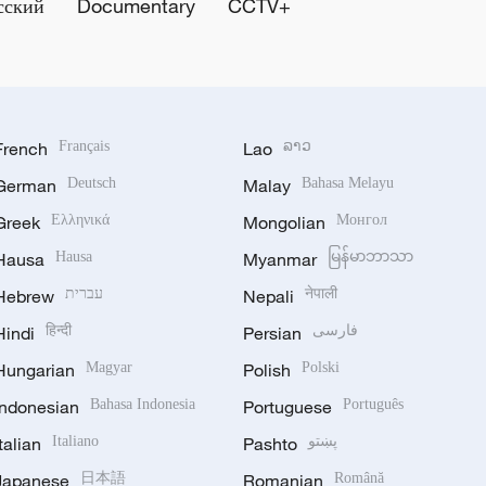
сский
Documentary
CCTV+
French
Français
Lao
ລາວ
German
Deutsch
Malay
Bahasa Melayu
Greek
Ελληνικά
Mongolian
Монгол
Hausa
Hausa
Myanmar
မြန်မာဘာသာ
Hebrew
עברית
Nepali
नेपाली
Hindi
हिन्दी
Persian
فارسی
Hungarian
Magyar
Polish
Polski
Indonesian
Bahasa Indonesia
Portuguese
Português
Italian
Italiano
Pashto
پښتو
Japanese
日本語
Romanian
Română