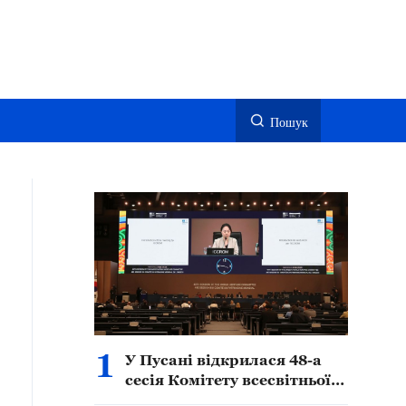
Пошук
1
У Пусані відкрилася 48-а
сесія Комітету всесвітньої
спадщини ЮНЕСКО