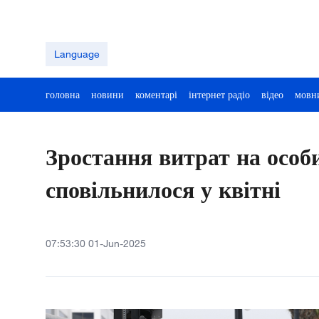
Language
головна
новини
коментарі
інтернет радіо
відео
мовн
Зростання витрат на осо
сповільнилося у квітні
07:53:30 01-Jun-2025