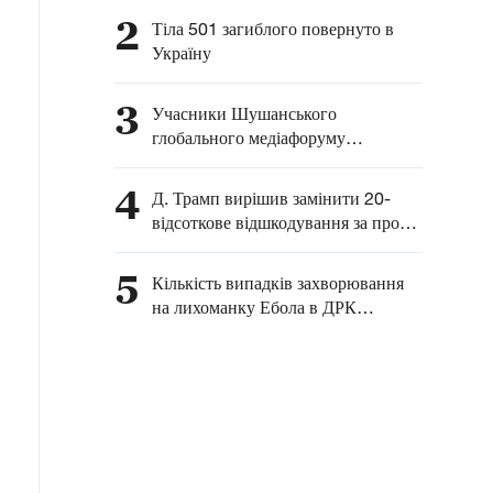
2
Тіла 501 загиблого повернуто в
Україну
3
Учасники Шушанського
глобального медіафоруму
відзначили роль ЗМІ у зміцненні
миру
4
Д. Трамп вирішив замінити 20-
відсоткове відшкодування за прохід
через Ормуз торговельними та
інвестиційними угодами
5
Кількість випадків захворювання
на лихоманку Ебола в ДРК
перевищило 2000