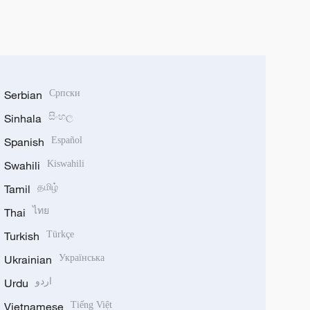
Serbian
Српски
Sinhala
සිංහල
Spanish
Español
Swahili
Kiswahili
Tamil
தமிழ்
Thai
ไทย
Turkish
Türkçe
Ukrainian
Українська
Urdu
اردو
Vietnamese
Tiếng Việt