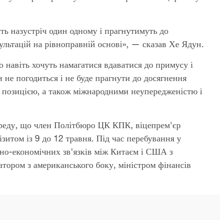
ь назустріч один одному і прагнутимуть до
льтацій на рівноправній основі», — сказав Хе Ядун.
 навіть хочуть намагатися вдаватися до примусу і
 не погодиться і не буде прагнути до досягнення
і позицією, а також міжнародними неупередженістю і
реду, що член Політбюро ЦК КПК, віцепрем'єр
итом із 9 до 12 травня. Під час перебування у
ьно-економічних зв'язків між Китаєм і США з
атором з американського боку, міністром фінансів