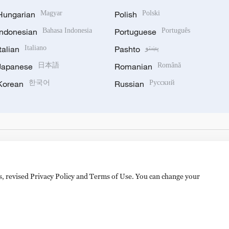
Hungarian
Magyar
Polish
Polski
Indonesian
Bahasa Indonesia
Portuguese
Português
Italian
Italiano
Pashto
پښتو
Japanese
日本語
Romanian
Română
Korean
한국어
Russian
Русский
es, revised Privacy Policy and Terms of Use. You can change your
备 11010502050052号
Disinformation report hotline: 010-8506146