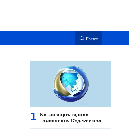
Пошук
1
Китай оприлюднив
тлумачення Кодексу про
екологію та навколишнє