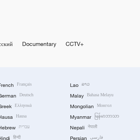
сский
Documentary
CCTV+
French
Français
Lao
ລາວ
German
Deutsch
Malay
Bahasa Melayu
Greek
Ελληνικά
Mongolian
Монгол
Hausa
Hausa
Myanmar
မြန်မာဘာသာ
Hebrew
עברית
Nepali
नेपाली
Hindi
हिन्दी
Persian
فارسی