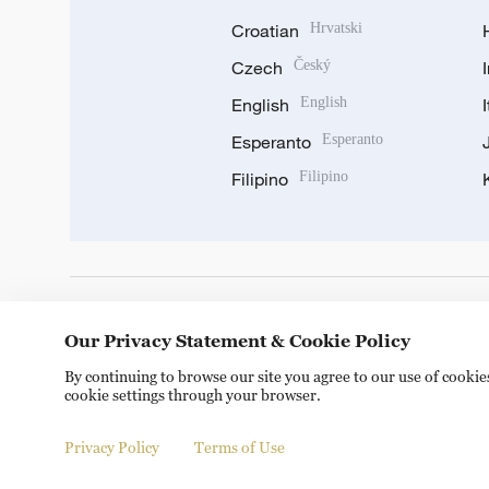
Croatian
Hrvatski
Czech
Český
English
English
Esperanto
Esperanto
Filipino
Filipino
DOWNLOAD OUR APP
Our Privacy Statement & Cookie Policy
By continuing to browse our site you agree to our use of cooki
cookie settings through your browser.
Privacy Policy
Terms of Use
Copyright © 2024 CGTN.
京ICP备20000184号
京公网安