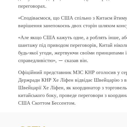
переговорах.
«Сподіваємося, що США спільно з Китаєм йтимут
вирішення занепокоєнь двох сторін шляхом консу
«Але якщо США кажуть одне, а роблять інше, або
шантажу під приводом переговорів, Китай ніколи
будь-якої угоди, жертвуючи своїми принципами 
справедливістю», — сказав він.
Офіційний представник МЗС КНР оголосив у се
Держради КНР Хе Ліфен відвідає Швейцарію з віз
Швейцарії Хе Ліфен, як координатор з торговел
китайського боку, проведе переговори з координ
США Скоттом Бессентом.