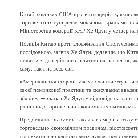
Китай закликав США проявити щирість, якщо ам
торговельних суперечок між двома країнами шля
Міністерства комерції КНР Хе Ядун у четвер на 
Позиція Китаю проти зловживання Сполученими
послідовною, заявив Хе Ядун, додавши, що Кит
ставитися до серйозних негативних наслідків, як
саму, так і на весь світ.
«Американська сторона має як слід підготуватис
своєї помилкової практики та скасування введе
зборів», — сказав Хе Ядун у відповідь на запит
рівні щодо торговельно-економічних питань між
Представник відомства закликав американську 
торговельно-економічним правилам, відстоювати
дослухатися до раціональних думок представникі