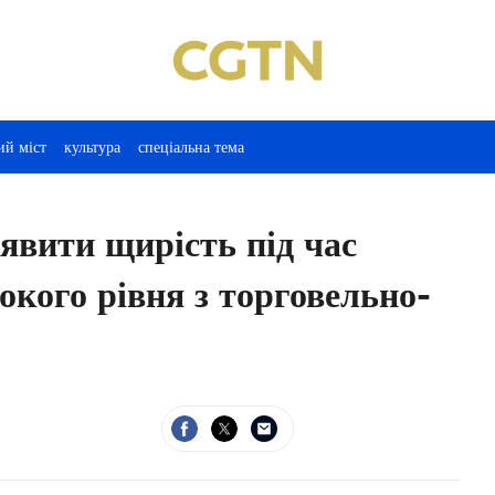
ий міст
культура
спеціальна тема
вити щирість під час
окого рівня з торговельно-