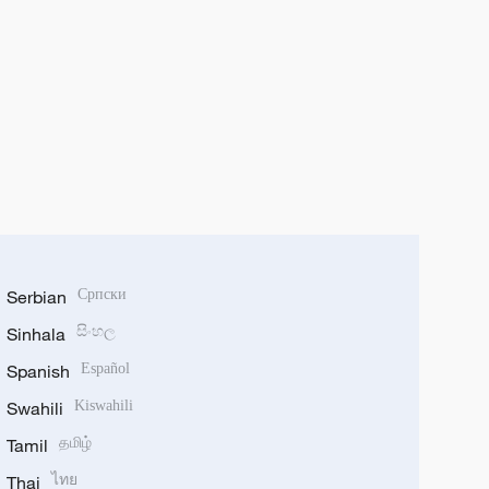
Serbian
Српски
Sinhala
සිංහල
Spanish
Español
Swahili
Kiswahili
Tamil
தமிழ்
Thai
ไทย