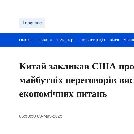
Language
головна
новини
коментарі
інтернет радіо
відео
мовн
Китай закликав США проя
майбутніх переговорів вис
економічних питань
06:50:50 09-May-2025