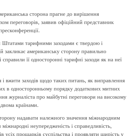
ериканська сторона прагне до вирішення
хом переговорів, заявив офіційний представник
пресконференції.
 Штатами тарифними заходами є твердою і
ай закликає американську сторону правильно
і справили її односторонні тарифні заходи як на неї
я і вжити заходів щодо таких питань, як виправлення
них в односторонньому порядку додаткових митних
ання журналіста про майбутні переговори на високому
 двома країнами.
сторону надавати належного значення міжнародним
 міжнародні неупередженість і справедливість,
в усіх прошарків суспільства і проявляти щирість у