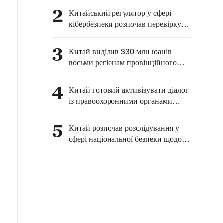
середовище
2
Китайський регулятор у сфері
кібербезпеки розпочав перевірку
продукції компанії Palo Alto
Networks
3
Китай виділив 330 млн юанів
восьми регіонам провінційного
рівня, що постраждали від повеней
4
Китай готовий активізувати діалог
із правоохоронними органами
США — МЗС КНР
5
Китай розпочав розслідування у
сфері національної безпеки щодо
імпортного офісного обладнання з
іноземним програмним
забезпеченням