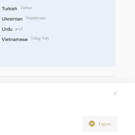
Turkish
Türkçe
Ukrainian
Українська
Urdu
اردو
Vietnamese
Tiếng Việt
I agree
6