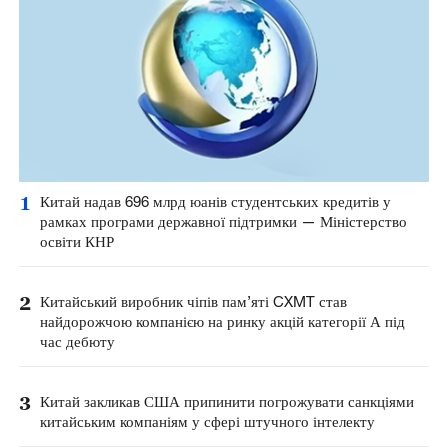
1
Китай надав 696 млрд юанів студентських кредитів у
рамках програми державної підтримки — Міністерство
освіти КНР
2
Китайський виробник чіпів пам’яті CXMT став
найдорожчою компанією на ринку акцій категорії А під
час дебюту
3
Китай закликав США припинити погрожувати санкціями
китайським компаніям у сфері штучного інтелекту