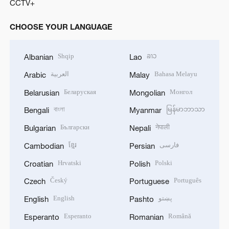
CCTV+
CHOOSE YOUR LANGUAGE
Shqip
ລາວ
Albanian
Lao
العربية
Bahasa Melayu
Arabic
Malay
Беларуская
Монгол
Belarusian
Mongolian
বাংলা
မြန်မာဘာသာ
Bengali
Myanmar
Български
नेपाली
Bulgarian
Nepali
ខ្មែរ
فارسی
Cambodian
Persian
Hrvatski
Polski
Croatian
Polish
Český
Português
Czech
Portuguese
English
پښتو
English
Pashto
Esperanto
Română
Esperanto
Romanian