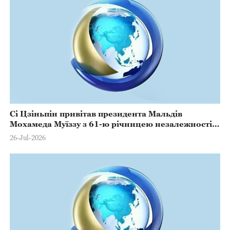
Сі Цзіньпін привітав президента Мальдів
Мохамеда Муїззу з 61-ю річницею незалежності
Мальдів
26-Jul-2026