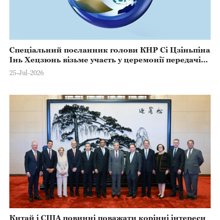
Спеціальний посланник голови КНР Сі Цзіньпіна
Інь Хецзюнь візьме участь у церемонії передачі
президентських повноважень у Перу
25-Jul-2026
Китай і США повинні поважати корінні інтереси