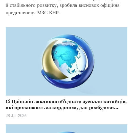
й стабільного розвитку, зробила висновок офіційна
представниця МЗС КНР.
Сі Цзіньпін закликав об’єднати зусилля китайців,
які проживають за кордоном, для розбудови
сильної країни та сприяння відродженню
28-Jul-2026
китайської нації