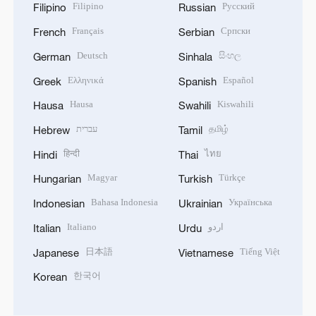
Filipino
Русский
Filipino
Russian
Français
Српски
French
Serbian
Deutsch
සිංහල
German
Sinhala
Ελληνικά
Español
Greek
Spanish
Hausa
Kiswahili
Hausa
Swahili
עברית
தமிழ்
Hebrew
Tamil
हिन्दी
ไทย
Hindi
Thai
Magyar
Türkçe
Hungarian
Turkish
Bahasa Indonesia
Українська
Indonesian
Ukrainian
Italiano
اردو
Italian
Urdu
日本語
Tiếng Việt
Japanese
Vietnamese
한국어
Korean