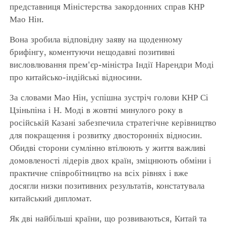
представниця Міністерства закордонних справ КНР
Мао Нін.
Вона зробила відповідну заяву на щоденному
брифінгу, коментуючи нещодавні позитивні
висловлювання прем'єр-міністра Індії Нарендри Моді
про китайсько-індійські відносини.
За словами Мао Нін, успішна зустріч голови КНР Сі
Цзіньпіна і Н. Моді в жовтні минулого року в
російській Казані забезпечила стратегічне керівництво
для покращення і розвитку двосторонніх відносин.
Обидві сторони сумлінно втілюють у життя важливі
домовленості лідерів двох країн, зміцнюють обміни і
практичне співробітництво на всіх рівнях і вже
досягли низки позитивних результатів, констатувала
китайський дипломат.
Як дві найбільші країни, що розвиваються, Китай та