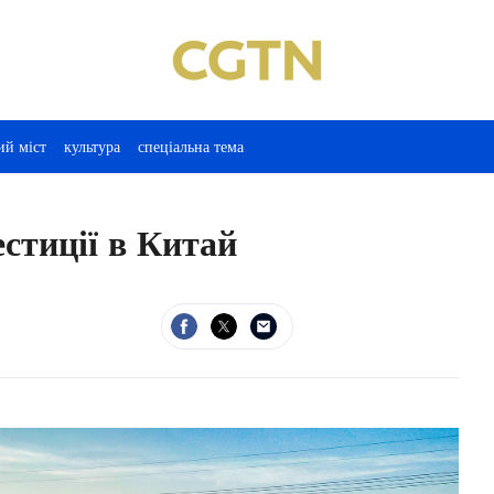
ий міст
культура
спеціальна тема
стиції в Китай