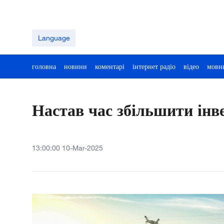
Language
головна
новини
коментарі
інтернет радіо
відео
мовн
Настав час збільшити інве
13:00:00 10-Mar-2025