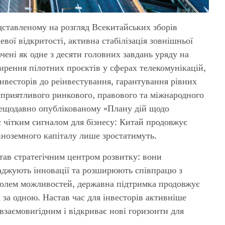
дставленому на розгляд Всекитайських зборів
ої відкритості, активна стабілізація зовнішньої
чені як одне з десяти головних завдань уряду на
ирення пілотних проєктів у сферах телекомунікацій,
інвесторів до реінвестування, гарантування рівних
 сприятливого ринкового, правового та міжнародного
 нещодавно опублікованому «Плану дій щодо
 є чітким сигналом для бізнесу: Китай продовжує
 іноземного капіталу лише зростатимуть.
тав стратегічним центром розвитку: вони
ваджують інновації та розширюють співпрацю з
полем можливостей, державна підтримка продовжує
 за одною. Настав час для інвесторів активніше
взаємовигідним і відкриває нові горизонти для