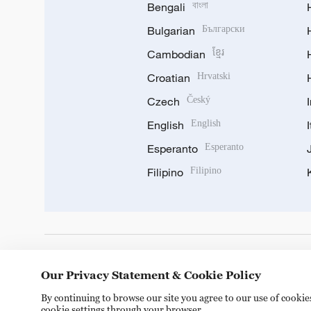
Bengali
বাংলা
Bulgarian
Български
Cambodian
ខ្មែរ
Croatian
Hrvatski
Czech
Český
English
English
Esperanto
Esperanto
Filipino
Filipino
DOWNLOAD OUR APP
Our Privacy Statement & Cookie Policy
By continuing to browse our site you agree to our use of cooki
cookie settings through your browser.