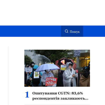
Пошук
1
Опитування CGTN: 83,6%
респондентів закликають
до пильності у зв’язку з