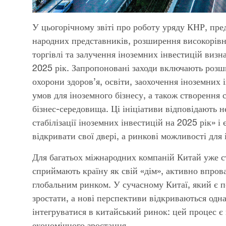
У цьогорічному звіті про роботу уряду КНР, пре
народних представників, розширення високорівнев
торгівлі та залучення іноземних інвестицій визна
2025 рік. Запропоновані заходи включають розш
охорони здоров’я, освіти, заохочення іноземних 
умов для іноземного бізнесу, а також створення
бізнес-середовища. Ці ініціативи відповідають
стабілізації іноземних інвестицій на 2025 рік» і
відкривати свої двері, а ринкові можливості для
Для багатьох міжнародних компаній Китай уже с
сприймають країну як свій «дім», активно впро
глобальним ринком. У сучасному Китаї, який є 
зростати, а нові перспективи відкриваються одна
інтегруватися в китайський ринок: цей процес є 
економічного зростання.