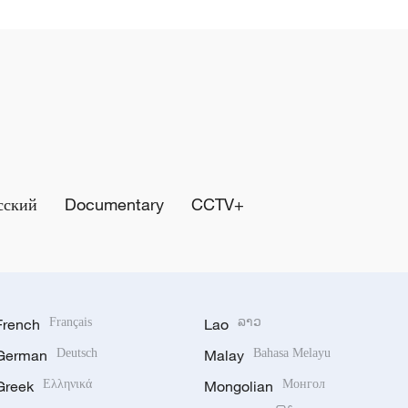
сский
Documentary
CCTV+
French
Français
Lao
ລາວ
German
Deutsch
Malay
Bahasa Melayu
Greek
Ελληνικά
Mongolian
Монгол