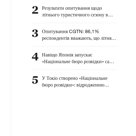
прискореним військовим
2
Результати опитування щодо
розвитком Японії під
літнього туристичного сезону в
прапором нового
Китаї: понад 90% респондентів
мілітаризму
відзначають зростання
3
Опитування CGTN: 86,1%
міжнародного інтересу до КНР
респондентів вважають, що літня
економіка Китаю сприяє
глобальному зростанню
4
Навіщо Японія запускає
«Національне бюро розвідки» саме
31 липня — у день, що нагадує про
звірства «Загону 731»?
5
У Токіо створено «Національне
бюро розвідки»: відродженню
мілітаризму немає виправдання!