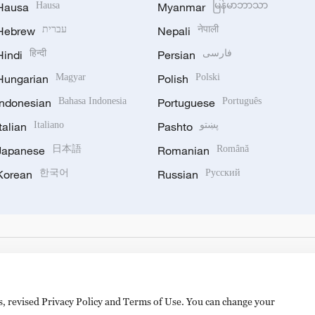
Hausa
Hausa
Myanmar
မြန်မာဘာသာ
Hebrew
עברית
Nepali
नेपाली
Hindi
हिन्दी
Persian
فارسی
Hungarian
Magyar
Polish
Polski
Indonesian
Bahasa Indonesia
Portuguese
Português
Italian
Italiano
Pashto
پښتو
Japanese
日本語
Romanian
Română
Korean
한국어
Russian
Русский
es, revised Privacy Policy and Terms of Use. You can change your