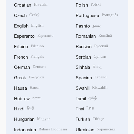
Hrvatski
Polski
Croatian
Polish
Český
Português
Czech
Portuguese
English
پښتو
English
Pashto
Esperanto
Română
Esperanto
Romanian
Filipino
Русский
Filipino
Russian
Français
Српски
French
Serbian
Deutsch
සිංහල
German
Sinhala
Ελληνικά
Español
Greek
Spanish
Hausa
Kiswahili
Hausa
Swahili
עברית
தமிழ்
Hebrew
Tamil
हिन्दी
ไทย
Hindi
Thai
Magyar
Türkçe
Hungarian
Turkish
Bahasa Indonesia
Українська
Indonesian
Ukrainian