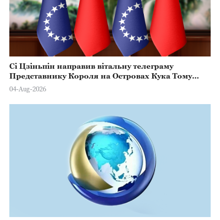
Сі Цзіньпін направив вітальну телеграму
Представнику Короля на Островах Кука Тому
Марстерсу з нагоди Дня Конституції
04-Aug-2026