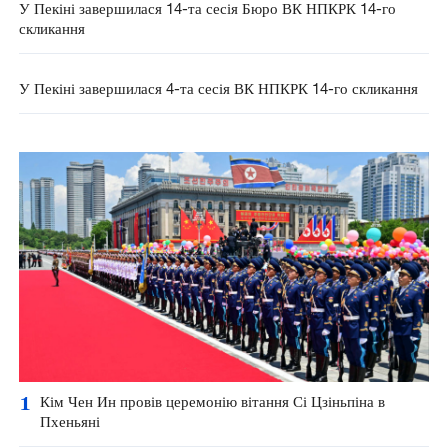
У Пекіні завершилася 14-та сесія Бюро ВК НПКРК 14-го
скликання
У Пекіні завершилася 4-та сесія ВК НПКРК 14-го скликання
1
Кім Чен Ин провів церемонію вітання Сі Цзіньпіна в
Пхеньяні