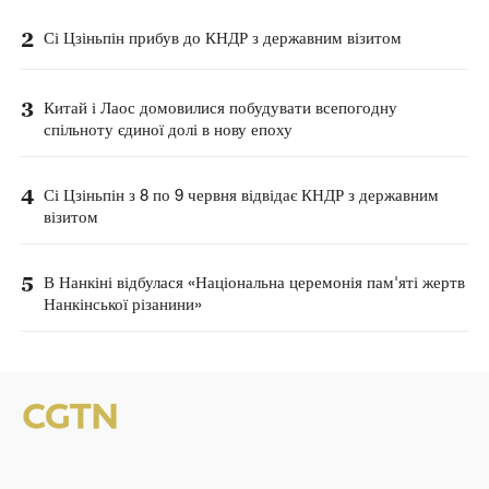
2
Сі Цзіньпін прибув до КНДР з державним візитом
3
Китай і Лаос домовилися побудувати всепогодну
спільноту єдиної долі в нову епоху
4
Сі Цзіньпін з 8 по 9 червня відвідає КНДР з державним
візитом
5
В Нанкіні відбулася «Національна церемонія пам'яті жертв
Нанкінської різанини»