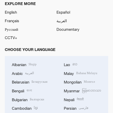
EXPLORE MORE
English
Español
Français
العربية
Русский
Documentary
CCTV+
CHOOSE YOUR LANGUAGE
Shqip
ລາວ
Albanian
Lao
العربية
Bahasa Melayu
Arabic
Malay
Беларуская
Монгол
Belarusian
Mongolian
বাংলা
မြန်မာဘာသာ
Bengali
Myanmar
Български
नेपाली
Bulgarian
Nepali
ខ្មែរ
فارسی
Cambodian
Persian