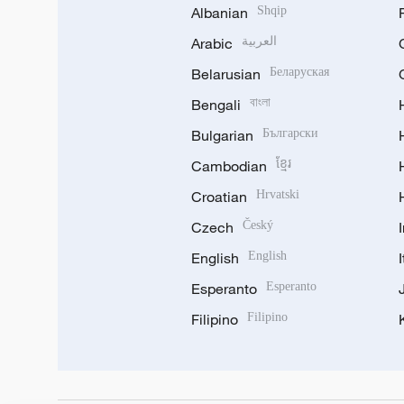
Albanian
Shqip
Arabic
العربية
Belarusian
Беларуская
Bengali
বাংলা
Bulgarian
Български
Cambodian
ខ្មែរ
Croatian
Hrvatski
Czech
Český
English
English
Esperanto
Esperanto
Filipino
Filipino