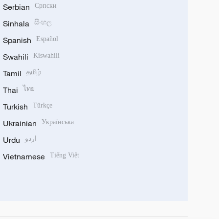
Serbian
Српски
Sinhala
සිංහල
Spanish
Español
Swahili
Kiswahili
Tamil
தமிழ்
Thai
ไทย
Turkish
Türkçe
Ukrainian
Українська
Urdu
اردو
Vietnamese
Tiếng Việt