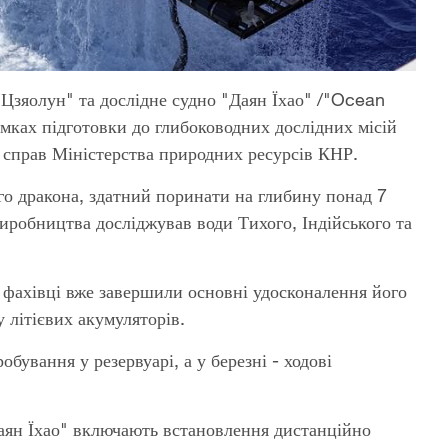
Цзяолун" та дослідне судно "Даян Їхао" /"Ocean
мках підготовки до глибоководних дослідних місій
 справ Міністерства природних ресурсів КНР.
го дракона, здатний поринати на глибину понад 7
иробництва досліджував води Тихого, Індійського та
ні фахівці вже завершили основні удосконалення його
літієвих акумуляторів.
ування у резервуарі, а у березні - ходові
аян Їхао" включають встановлення дистанційно