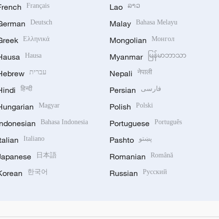
French
Français
Lao
ລາວ
German
Deutsch
Malay
Bahasa Melayu
Greek
Ελληνικά
Mongolian
Монгол
Hausa
Hausa
Myanmar
မြန်မာဘာသာ
Hebrew
עברית
Nepali
नेपाली
Hindi
हिन्दी
Persian
فارسی
Hungarian
Magyar
Polish
Polski
Indonesian
Bahasa Indonesia
Portuguese
Português
Italian
Italiano
Pashto
پښتو
Japanese
日本語
Romanian
Română
Korean
한국어
Russian
Русский