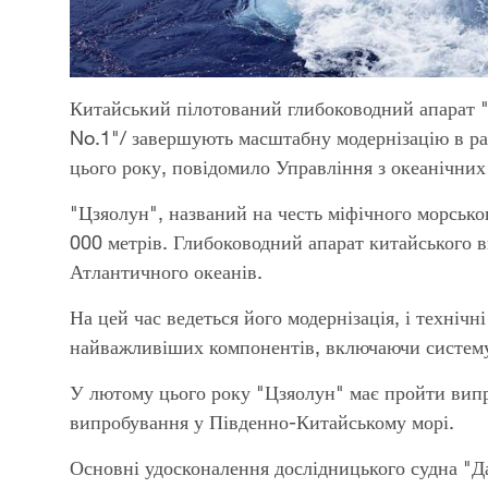
Китайський пілотований глибоководний апарат "
No.1"/ завершують масштабну модернізацію в ра
цього року, повідомило Управління з океанічних
"Цзяолун", названий на честь міфічного морсько
000 метрів. Глибоководний апарат китайського в
Атлантичного океанів.
На цей час ведеться його модернізація, і техніч
найважливіших компонентів, включаючи систему 
У лютому цього року "Цзяолун" має пройти випроб
випробування у Південно-Китайському морі.
Основні удосконалення дослідницького судна "Д