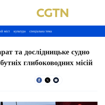
ий міст
культура
спеціальна тема
рат та дослідницьке судно
утніх глибоководних місій