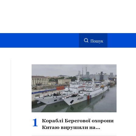
Пошук
1
Кораблі Берегової охорони
Китаю вирушили на
рибальське патрулювання в