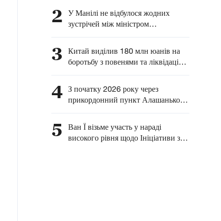
північній частині Тихого
2
У Манілі не відбулося жодних
океану
зустрічей між міністром
закордонних справ КНР та
японськими офіційними особами
3
Китай виділив 180 млн юанів на
— МЗС КНР
боротьбу з повенями та ліквідацію
наслідків тайфунів
4
З початку 2026 року через
прикордонний пункт Алашанькоу
пройшло понад 5 тис. вантажних
потягів маршрутів «Китай-Європа»
5
Ван Ї візьме участь у нараді
та «Китай-Центральна Азія»
високого рівня щодо Ініціативи з
глобального розвитку