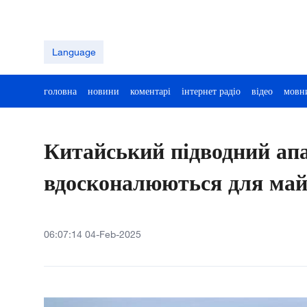
Language
головна
новини
коментарі
інтернет радіо
відео
мовн
Китайський підводний апа
вдосконалюються для майб
06:07:14 04-Feb-2025