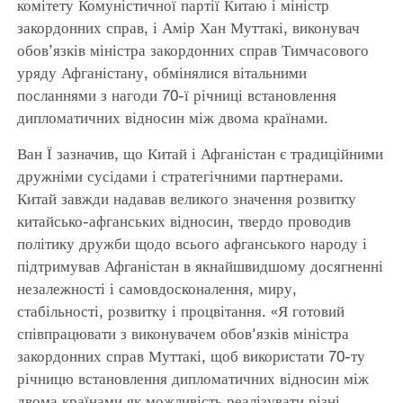
комітету Комуністичної партії Китаю і міністр
закордонних справ, і Амір Хан Муттакі, виконувач
обов’язків міністра закордонних справ Тимчасового
уряду Афганістану, обмінялися вітальними
посланнями з нагоди 70-ї річниці встановлення
дипломатичних відносин між двома країнами.
Ван Ї зазначив, що Китай і Афганістан є традиційними
дружніми сусідами і стратегічними партнерами.
Китай завжди надавав великого значення розвитку
китайсько-афганських відносин, твердо проводив
політику дружби щодо всього афганського народу і
підтримував Афганістан в якнайшвидшому досягненні
незалежності і самовдосконалення, миру,
стабільності, розвитку і процвітання. «Я готовий
співпрацювати з виконувачем обов'язків міністра
закордонних справ Муттакі, щоб використати 70-ту
річницю встановлення дипломатичних відносин між
двома країнами як можливість реалізувати різні