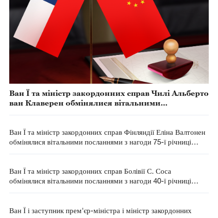
Ван Ї та міністр закордонних справ Чилі Альберто
ван Клаверен обмінялися вітальними
посланнями з нагоди 55-ї річниці встановлення
дипломатичних відносин між Китаєм і Чилі
Ван Ї та міністр закордонних справ Фінляндії Еліна Валтонен
обмінялися вітальними посланнями з нагоди 75-ї річниці
встановлення дипломатичних відносин між Китаєм і
Фінляндією
Ван Ї та міністр закордонних справ Болівії С. Соса
обмінялися вітальними посланнями з нагоди 40-ї річниці
встановлення дипломатичних відносин між Китаєм і Болівією
Ван Ї і заступник прем'єр-міністра і міністр закордонних