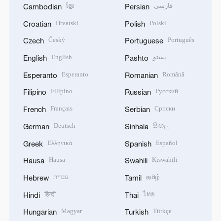
ខ្មែរ
فارسی
Cambodian
Persian
Hrvatski
Polski
Croatian
Polish
Český
Português
Czech
Portuguese
English
پښتو
English
Pashto
Esperanto
Română
Esperanto
Romanian
Filipino
Русский
Filipino
Russian
Français
Српски
French
Serbian
Deutsch
සිංහල
German
Sinhala
Ελληνικά
Español
Greek
Spanish
Hausa
Kiswahili
Hausa
Swahili
עברית
தமிழ்
Hebrew
Tamil
हिन्दी
ไทย
Hindi
Thai
Magyar
Türkçe
Hungarian
Turkish