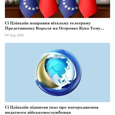
Сі Цзіньпін направив вітальну телеграму
Представнику Короля на Островах Кука Тому
Марстерсу з нагоди Дня Конституції
04-Aug-2026
Сі Цзіньпін підписав указ про нагородження
видатного військовослужбовця