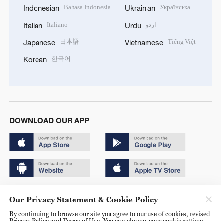
Bahasa Indonesia
Українська
Indonesian
Ukrainian
Italiano
اردو
Italian
Urdu
日本語
Tiếng Việt
Japanese
Vietnamese
한국어
Korean
DOWNLOAD OUR APP
Copyright © 2024 CGTN.
Our Privacy Statement & Cookie Policy
京ICP备20000184号
By continuing to browse our site you agree to our use of cookies, revised
Privacy Policy and Terms of Use. You can change your cookie settings