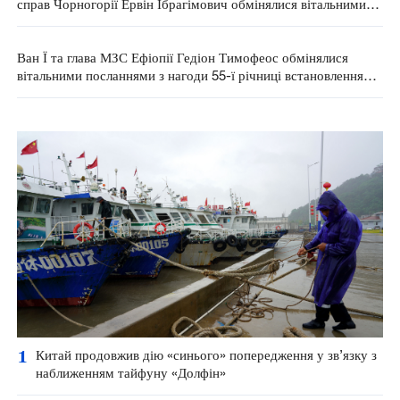
справ Чорногорії Ервін Ібрагімович обмінялися вітальними
посланнями з нагоди 20-ї річниці встановлення
дипломатичних відносин між Китаєм і Чорногорією
Ван Ї та глава МЗС Ефіопії Гедіон Тимофеос обмінялися
вітальними посланнями з нагоди 55-ї річниці встановлення
дипломатичних відносин між Китаєм і Ефіопією
1
Китай продовжив дію «синього» попередження у зв’язку з
наближенням тайфуну «Долфін»