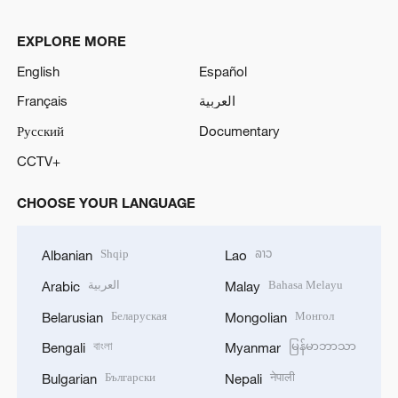
EXPLORE MORE
English
Español
Français
العربية
Русский
Documentary
CCTV+
CHOOSE YOUR LANGUAGE
Shqip
ລາວ
Albanian
Lao
العربية
Bahasa Melayu
Arabic
Malay
Беларуская
Монгол
Belarusian
Mongolian
বাংলা
မြန်မာဘာသာ
Bengali
Myanmar
Български
नेपाली
Bulgarian
Nepali