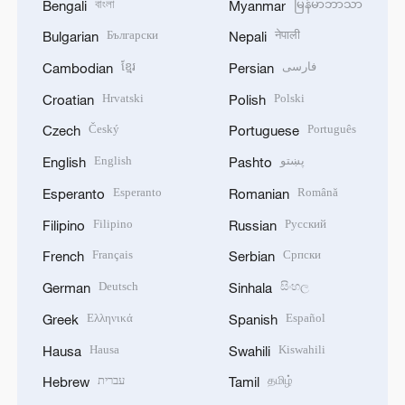
বাংলা
မြန်မာဘာသာ
Bengali
Myanmar
Български
नेपाली
Bulgarian
Nepali
ខ្មែរ
فارسی
Cambodian
Persian
Hrvatski
Polski
Croatian
Polish
Český
Português
Czech
Portuguese
English
پښتو
English
Pashto
Esperanto
Română
Esperanto
Romanian
Filipino
Русский
Filipino
Russian
Français
Српски
French
Serbian
Deutsch
සිංහල
German
Sinhala
Ελληνικά
Español
Greek
Spanish
Hausa
Kiswahili
Hausa
Swahili
עברית
தமிழ்
Hebrew
Tamil