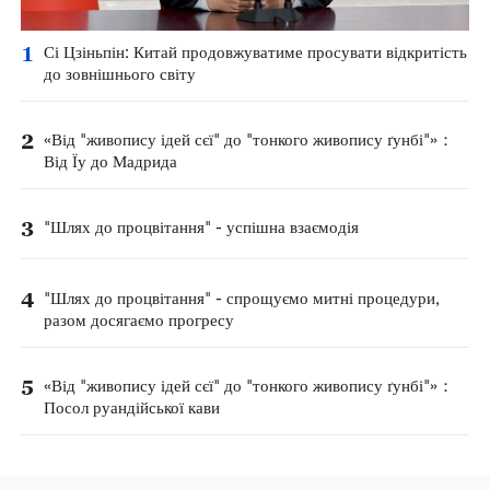
1
Сі Цзіньпін: Китай продовжуватиме просувати відкритість
до зовнішнього світу
2
«Від "живопису ідей сєї" до "тонкого живопису ґунбі"»：
Від Їу до Мадрида
3
"Шлях до процвітання" - успішна взаємодія
4
"Шлях до процвітання" - спрощуємо митні процедури,
разом досягаємо прогресу
5
«Від "живопису ідей сєї" до "тонкого живопису ґунбі"»：
Посол руандійської кави