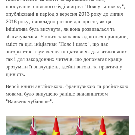
просування спільного будівництва "Поясу та шляху",
опубліковані в період з вересня 2013 року до липня
2018 року, і докладно розповідає про те, як ця
ініціатива була висунута, як вона розвивалася та
збагачувалася. У книзі також викладаються принципи,
зміст та цілі ініціативи "Пояс і шлях", що дає
авторитетне тлумачення ініціативи як для вітчизняних,
так і для закордонних читачів, що допомагає краще
зрозуміти її значущість, ідейні витоки та практичну
цінність.
Версії книги англійською, французькою та російською
мовами було випущено раніше видавництвом
"Вайвень чубаньше".