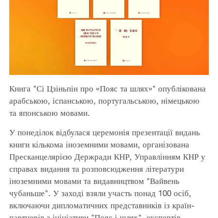
Книга "Сі Цзіньпін про «Пояс та шлях»" опублікована
арабською, іспанською, португальською, німецькою
та японською мовами.
У понеділок відбулася церемонія презентації видань
книги кількома іноземними мовами, організована
Пресканцелярією Держради КНР, Управлінням КНР у
справах видання та розповсюдження літератури
іноземними мовами та видавництвом "Вайвень
чубаньше". У заході взяли участь понад 100 осіб,
включаючи дипломатичних представників із країн-
партнерів з ініціативи "Пояс і шлях", експертів,