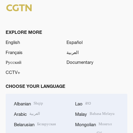
EXPLORE MORE
English
Español
Français
العربية
Русский
Documentary
CCTV+
CHOOSE YOUR LANGUAGE
Shqip
ລາວ
Albanian
Lao
العربية
Bahasa Melayu
Arabic
Malay
Беларуская
Монгол
Belarusian
Mongolian