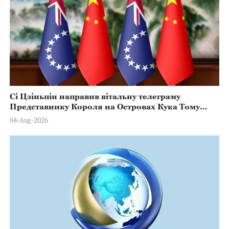
Сі Цзіньпін направив вітальну телеграму
Представнику Короля на Островах Кука Тому
Марстерсу з нагоди Дня Конституції
04-Aug-2026