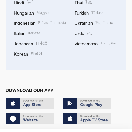
हिन्दी
ไทย
Hindi
Thai
Magyar
Türkçe
Hungarian
Turkish
Bahasa Indonesia
Українська
Indonesian
Ukrainian
Italiano
اردو
Italian
Urdu
日本語
Tiếng Việt
Japanese
Vietnamese
한국어
Korean
DOWNLOAD OUR APP