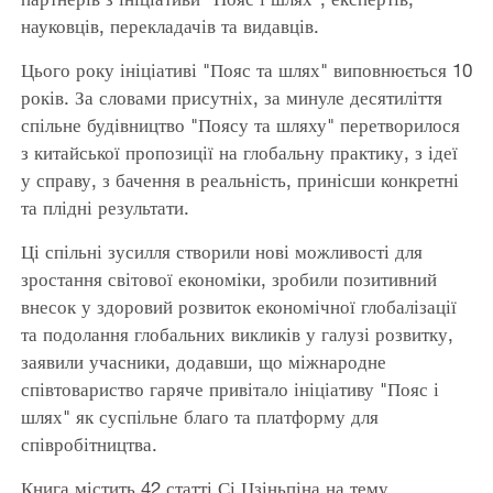
науковців, перекладачів та видавців.
Цього року ініціативі "Пояс та шлях" виповнюється 10
років. За словами присутніх, за минуле десятиліття
спільне будівництво "Поясу та шляху" перетворилося
з китайської пропозиції на глобальну практику, з ідеї
у справу, з бачення в реальність, принісши конкретні
та плідні результати.
Ці спільні зусилля створили нові можливості для
зростання світової економіки, зробили позитивний
внесок у здоровий розвиток економічної глобалізації
та подолання глобальних викликів у галузі розвитку,
заявили учасники, додавши, що міжнародне
співтовариство гаряче привітало ініціативу "Пояс і
шлях" як суспільне благо та платформу для
співробітництва.
Книга містить 42 статті Сі Цзіньпіна на тему